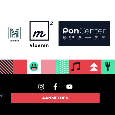
en
AANMELDEN