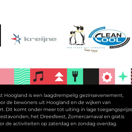
st Hoogland is een laagdrempelig gezinsevenement,
oor de bewoners uit Hoogland en de wijken van
t. Dit komt onder meer tot uiting in lage toegangsprijz
eestavonden, het Dreesfeest, Zomercarnaval en gratis
or de activiteiten op zaterdag en zondag overdag.