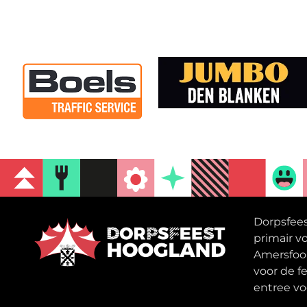
Dorpsfee
primair v
Amersfoor
voor de f
entree vo